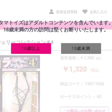
新規会員登録
お気に入り
タマトイズはアダルトコンテンツを含んでいます
お問い合わせ
18歳未満の方の訪問は堅くお断りいたします。
ェリーコレクション＃4
18歳以上
18歳未満
通常価格：￥1,760
税込
￥1,320
税込
非貫通
貫通
商品コード：
TMT-1936
ボーナスポイント：
60
ルームウェア
スポーツ系衣装
インナー
その他
この商品へのお問い合わせ