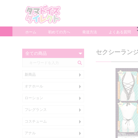
ホーム
初めての方へ
発送方法
よくある質問
セクシーランジ
新商品
オナホール
ぬいホール
タマプレミアム
小型、使い捨て、カップホール
スタンダード
大型ホール
電動ホール
たまぷろ
ローション
～599ml
600ml
1000ml～
アナル用
洗い不要
色・匂い付き
フレグランス
コスチューム
おとこの娘衣装
メンズショーツ
パンツ
アナル