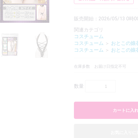
販売開始：2026/05/13 0時0
関連カテゴリ
コスチューム
コスチューム
＞
おとこの娘
エアピロー本体
エアピロー用カバー
エアピローDX本体
エアピローDX用カバー
ボディーピロー本体
ボディーピロー用カバー
二股ピロー本体
二股ピロー用カバー
ハグピロー本体
ハグピローカバー
コスチューム
＞
おとこの娘
在庫多数
お届け日指定不可
数量
【おとこの娘】ルームウェア
【おとこの娘】スポーツ系衣装
【おとこの娘】インナー
【おとこの娘】タイツ・ソックス
カートに入
お気に入りに