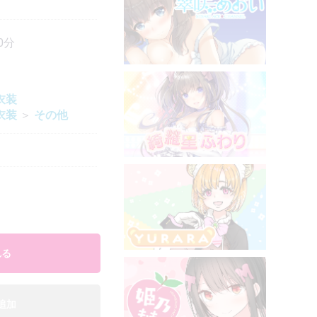
0分
衣装
衣装
＞
その他
れる
追加