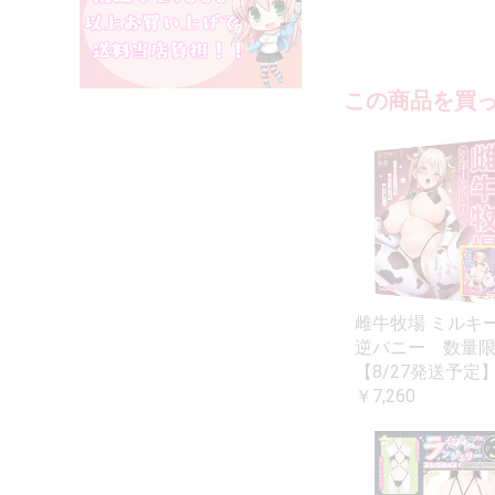
この商品を買
雌牛牧場 ミルキ
逆バニー 数量
【8/27発送予定
￥7,260