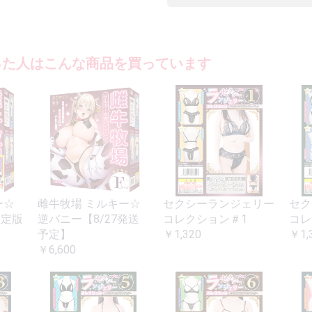
った人はこんな商品を買っています
ー☆
雌牛牧場 ミルキー☆
セクシーランジェリー
セク
限定版
逆バニー【8/27発送
コレクション＃1
コレ
】
予定】
￥1,320
￥1,
￥6,600