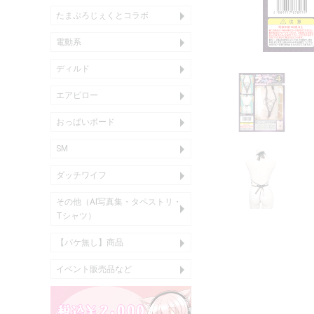
たまぷろじぇくとコラボ
アクリル商品
音声作品
オナホール
枕・カバー類
衣類
その他
電動系
バイブ
ローター
アナル
ディルド
エアピロー
インサートエアピロー
インサートエアピローDX
ボディーピロー
二股エアピロー
箱化エアピロー
インサートハグピロー
おっぱいボード
おっぱいボード、おっぱい
おっぱいボードカバー
SM
尿道用
貞操帯
乳首用
ダッチワイフ
エアドール
エンジェリックドール
その他（AI写真集・タペストリ・
AI写真集
タペストリ
Tシャツ
Tシャツ）
【パケ無し】商品
コスチューム
エアドール
オナホール
フレグランス
その他
アナルグッズ
イベント販売品など
TaneushiFarm
C107
C106
C103
コラボ