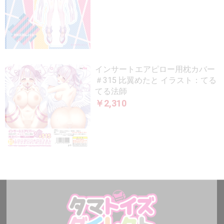
インサートエアピロー用枕カバー
＃315 比翼めたと イラスト：てる
てる法師
￥2,310