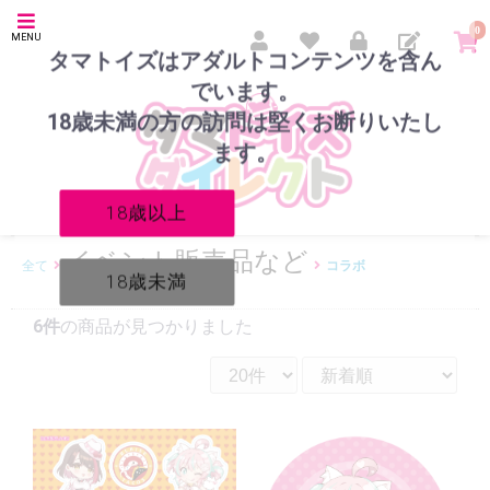
0
MENU
タマトイズはアダルトコンテンツを含ん
でいます。
18歳未満の方の訪問は堅くお断りいたし
ます。
18歳以上
イベント販売品など
全て
コラボ
18歳未満
6件
の商品が見つかりました