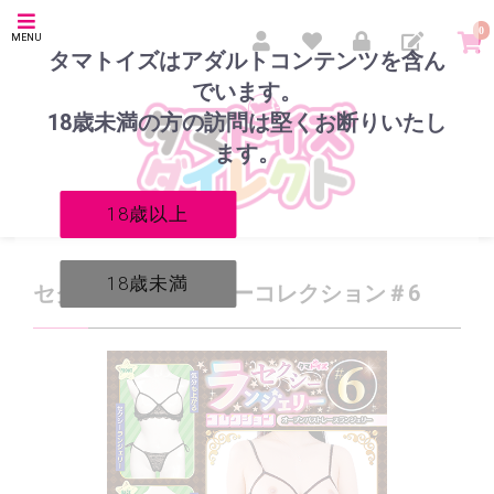
0
MENU
タマトイズはアダルトコンテンツを含ん
でいます。
18歳未満の方の訪問は堅くお断りいたし
ます。
18歳以上
18歳未満
セクシーランジェリーコレクション＃6