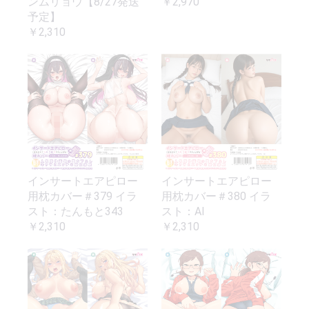
ンムリョウ【8/27発送
￥2,970
予定】
￥2,310
インサートエアピロー
インサートエアピロー
用枕カバー＃379 イラ
用枕カバー＃380 イラ
スト：たんもと343
スト：AI
￥2,310
￥2,310