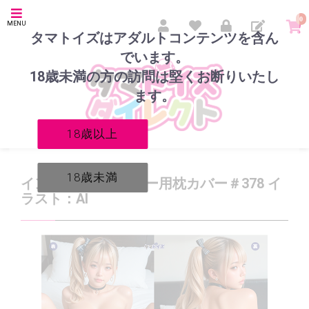
0
MENU
タマトイズはアダルトコンテンツを含ん
でいます。
18歳未満の方の訪問は堅くお断りいたし
ます。
18歳以上
18歳未満
インサートエアピロー用枕カバー＃378 イ
ラスト：AI