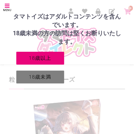
0
MENU
タマトイズはアダルトコンテンツを含ん
でいます。
18歳未満の方の訪問は堅くお断りいたし
ます。
18歳以上
18歳未満
粒々Ｗレールスクイーズ