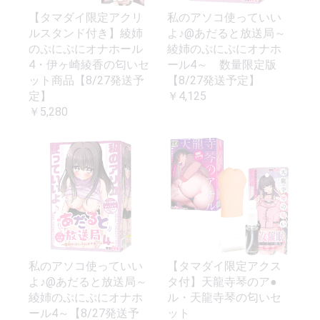
【タマダイ限定アクリ
私のアソコ使っていい
ルスタンド付き】綾姉
よ♪@あだると放送局～
のぷにぷにオナホール
綾姉のぷにぷにオナホ
4・伊ヶ崎綾香の匂いセ
ール4～ 数量限定版
ット商品【8/27発送予
【8/27発送予定】
定】
￥4,125
￥5,280
私のアソコ使っていい
【タマダイ限定アクス
よ♪@あだると放送局～
タ付】天龍寺琴のア●
綾姉のぷにぷにオナホ
ル・天龍寺琴の匂いセ
ール4～【8/27発送予
ット