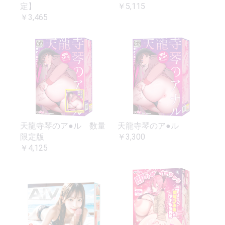
定】
￥5,115
￥3,465
天龍寺琴のア●ル 数量
天龍寺琴のア●ル
限定版
￥3,300
￥4,125