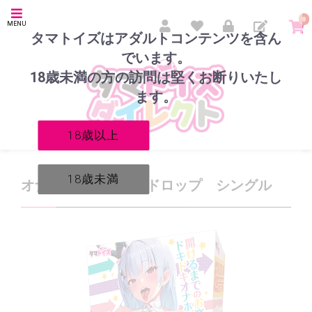
0
MENU
タマトイズはアダルトコンテンツを含ん
でいます。
18歳未満の方の訪問は堅くお断りいたし
ます。
18歳以上
18歳未満
オナホールランダムドロップ シングル