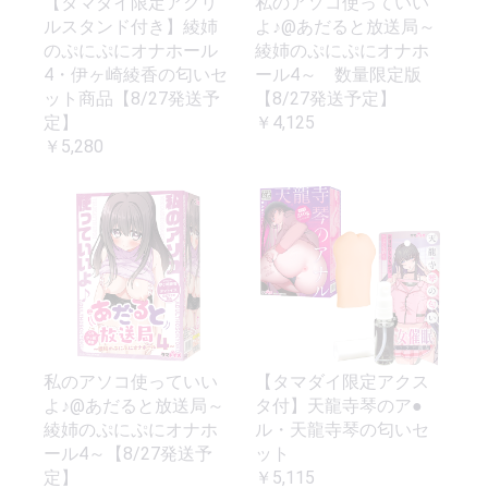
【タマダイ限定アクリ
私のアソコ使っていい
ルスタンド付き】綾姉
よ♪@あだると放送局～
のぷにぷにオナホール
綾姉のぷにぷにオナホ
4・伊ヶ崎綾香の匂いセ
ール4～ 数量限定版
ット商品【8/27発送予
【8/27発送予定】
定】
￥4,125
￥5,280
私のアソコ使っていい
【タマダイ限定アクス
よ♪@あだると放送局～
タ付】天龍寺琴のア●
綾姉のぷにぷにオナホ
ル・天龍寺琴の匂いセ
ール4～【8/27発送予
ット
定】
￥5,115