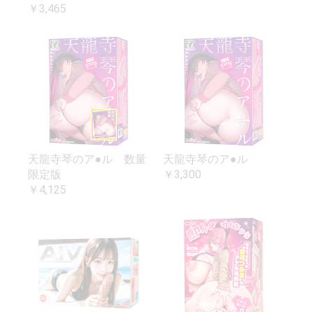
￥3,465
天龍寺琴のア●ル 数量
天龍寺琴のア●ル
限定版
￥3,300
￥4,125