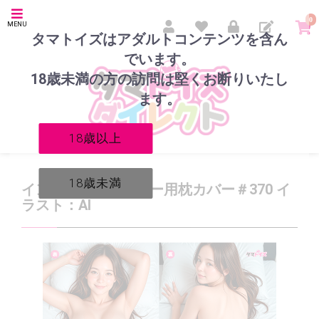
0
MENU
タマトイズはアダルトコンテンツを含ん
でいます。
18歳未満の方の訪問は堅くお断りいたし
ます。
18歳以上
18歳未満
インサートエアピロー用枕カバー＃370 イ
ラスト：AI