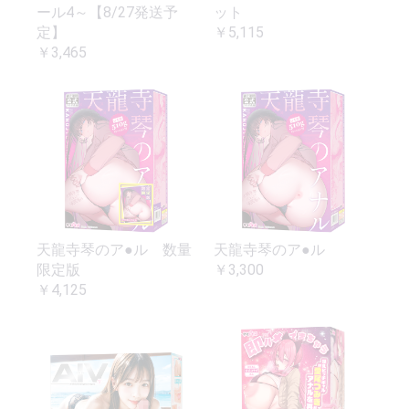
ール4～【8/27発送予
ット
定】
￥5,115
￥3,465
天龍寺琴のア●ル 数量
天龍寺琴のア●ル
限定版
￥3,300
￥4,125