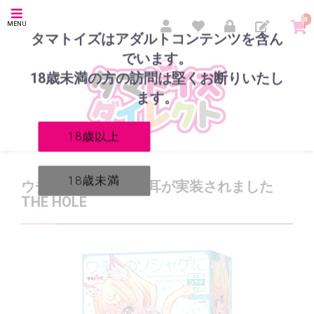
0
MENU
タマトイズはアダルトコンテンツを含ん
でいます。
18歳未満の方の訪問は堅くお断りいたし
ます。
18歳以上
18歳未満
ウチのソシャゲに猫耳が実装されました
THE HOLE