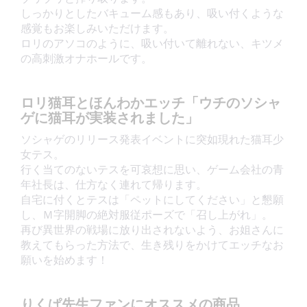
しっかりとしたバキューム感もあり、吸い付くような
感覚もお楽しみいただけます。
ロリのアソコのように、吸い付いて離れない、キツメ
の高刺激オナホールです。
ロリ猫耳とほんわかエッチ「ウチのソシャ
ゲに猫耳が実装されました」
ソシャゲのリリース発表イベントに突如現れた猫耳少
女テス。
行く当てのないテスを可哀想に思い、ゲーム会社の青
年社長は、仕方なく連れて帰ります。
自宅に付くとテスは「ペットにしてください」と懇願
し、Ｍ字開脚の絶対服従ポーズで「召し上がれ」。
再び異世界の戦場に放り出されないよう、お姐さんに
教えてもらった方法で、生き残りをかけてエッチなお
願いを始めます！
りくぱ先生ファンにオススメの商品