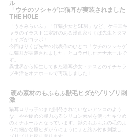
ル
「ウチのソシャゲに猫耳が実装されました
THE HOLE」
「うさみらいふ」「仔猫少女とSE男」など、ケモ耳キ
ャラのイラストに定評のある漫画家りくぱ先生とタマ
トイズがコラボ！
今回はりくぱ先生の代表作のひとつ「ウチのソシャゲ
に猫耳が実装されました」とコラボしたオナホールで
す。
異世界から転生してきた猫耳少女・テスとのイチャラ
ブ生活をオナホールで再現しました！
硬め素材のもふもふ獣毛ヒダがゾリゾリ刺
激
猫耳ロリっ子のまだ開発されていないアソコのよう
な、やや硬めの弾力あるシリコン素材を使ったキツめ
のオナホールとなっています。獣のもふもふの毛のよ
うな細かな膣ヒダがうにょうにょと絡み付き刺激し、
ゾリゾリと搾り取ります。