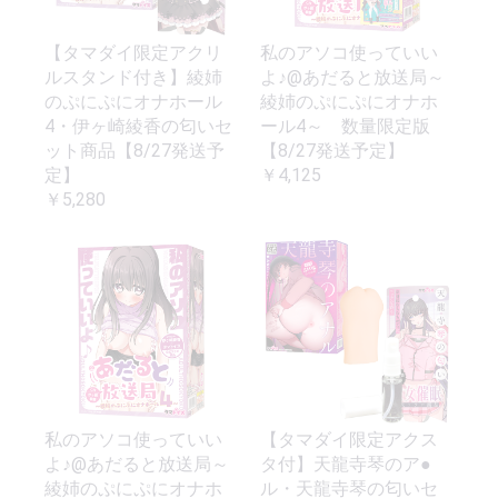
【タマダイ限定アクリ
私のアソコ使っていい
ルスタンド付き】綾姉
よ♪@あだると放送局～
のぷにぷにオナホール
綾姉のぷにぷにオナホ
4・伊ヶ崎綾香の匂いセ
ール4～ 数量限定版
ット商品【8/27発送予
【8/27発送予定】
定】
￥4,125
￥5,280
私のアソコ使っていい
【タマダイ限定アクス
よ♪@あだると放送局～
タ付】天龍寺琴のア●
綾姉のぷにぷにオナホ
ル・天龍寺琴の匂いセ