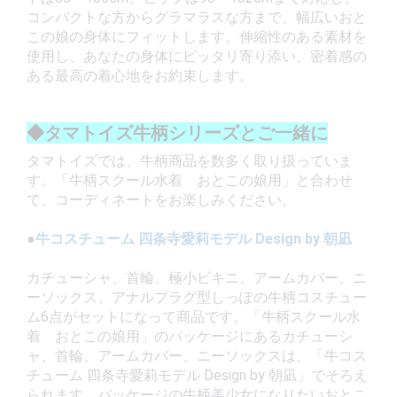
コンパクトな方からグラマラスな方まで、幅広いおと
この娘の身体にフィットします。伸縮性のある素材を
使用し、あなたの身体にピッタリ寄り添い、密着感の
ある最高の着心地をお約束します。
◆タマトイズ牛柄シリーズとご一緒に
タマトイズでは、牛柄商品を数多く取り扱っていま
す。「牛柄スクール水着 おとこの娘用」と合わせ
て、コーディネートをお楽しみください。
●
牛コスチューム 四条寺愛莉モデル Design by 朝凪
カチューシャ、首輪、極小ビキニ、アームカバー、ニ
ーソックス、アナルプラグ型しっぽの牛柄コスチュー
ム6点がセットになって商品です。「牛柄スクール水
着 おとこの娘用」のパッケージにあるカチューシ
ャ、首輪、アームカバー、ニーソックスは、「牛コス
チューム 四条寺愛莉モデル Design by 朝凪」でそろえ
られます。パッケージの牛柄美少女になりたいおとこ