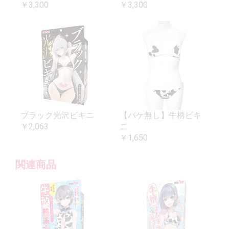
￥3,300
￥3,300
ブラック光沢ビキニ
【パケ無し】牛柄ビキ
￥2,063
ニ
￥1,650
関連商品