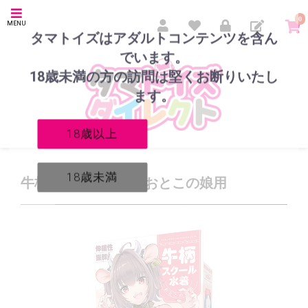
0
MENU
タマトイズはアダルトコンテンツを含ん
でいます。
18歳未満の方の訪問は堅くお断りいたし
ます。
18歳以上
18歳未満
牛柄スクール水着 おとこの娘用