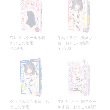
ワレメスクール水着
牛柄グラドル競泳水
おとこの娘用
着 おとこの娘用
￥2,970
￥3,300
グラドル競泳水着 お
牛柄リング付旧スクー
とこの娘用
ル水着 おとこの娘用