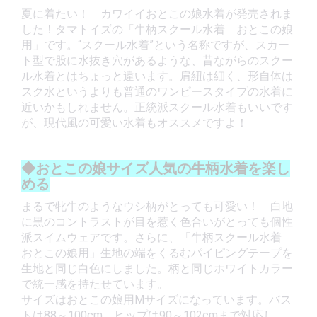
夏に着たい！ カワイイおとこの娘水着が発売されま
した！タマトイズの「牛柄スクール水着 おとこの娘
用」です。“スクール水着”という名称ですが、スカー
ト型で股に水抜き穴があるような、昔ながらのスクー
ル水着とはちょっと違います。肩紐は細く、形自体は
スク水というよりも普通のワンピースタイプの水着に
近いかもしれません。正統派スクール水着もいいです
が、現代風の可愛い水着もオススメですよ！
◆おとこの娘サイズ人気の牛柄水着を楽し
める
まるで牝牛のようなウシ柄がとっても可愛い！ 白地
に黒のコントラストが目を惹く色合いがとっても個性
派スイムウェアです。さらに、「牛柄スクール水着
おとこの娘用」生地の端をくるむパイピングテープを
生地と同じ白色にしました。柄と同じホワイトカラー
で統一感を持たせています。
サイズはおとこの娘用Mサイズになっています。バス
トは88～100cm、ヒップは90～102cmまで対応し、