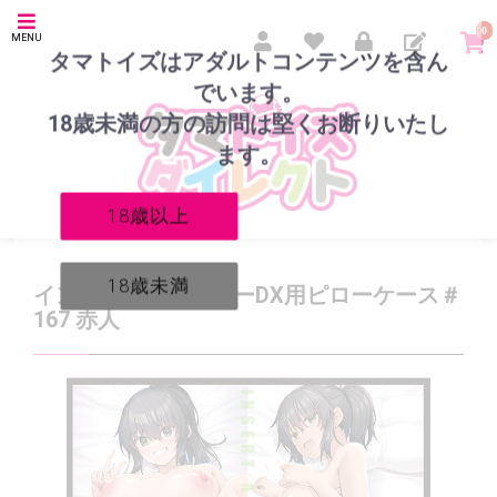
0
MENU
タマトイズはアダルトコンテンツを含ん
でいます。
18歳未満の方の訪問は堅くお断りいたし
ます。
18歳以上
18歳未満
インサートエアピローDX用ピローケース＃
167 赤人