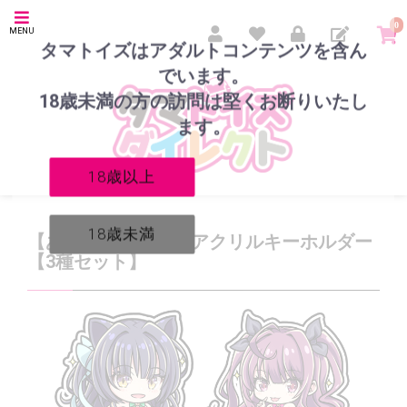
0
MENU
タマトイズはアダルトコンテンツを含ん
でいます。
18歳未満の方の訪問は堅くお断りいたし
ます。
18歳以上
18歳未満
【あふろでぃて！】アクリルキーホルダー
【3種セット】