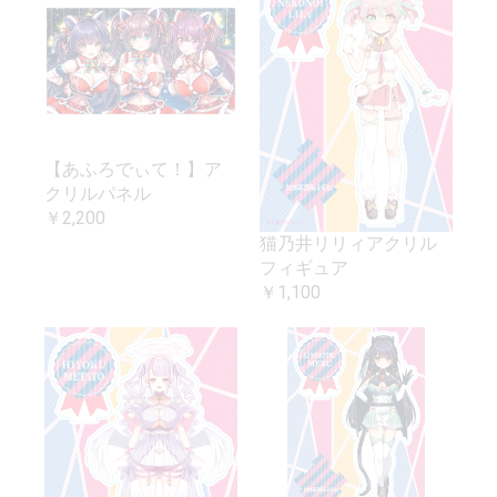
【あふろでぃて！】ア
クリルパネル
￥2,200
猫乃井リリィアクリル
フィギュア
￥1,100