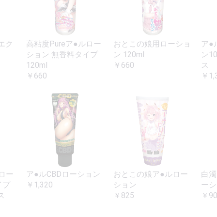
エク
高粘度Pureア●ルロー
おとこの娘用ローショ
ア●
ション 無香料タイプ
ン 120ml
ン1
120ml
￥660
ス
￥660
￥1,
ルロー
ア●ルCBDローション
おとこの娘ア●ルロー
白濁
イプ
￥1,320
ション
ーシ
ス
￥825
￥90