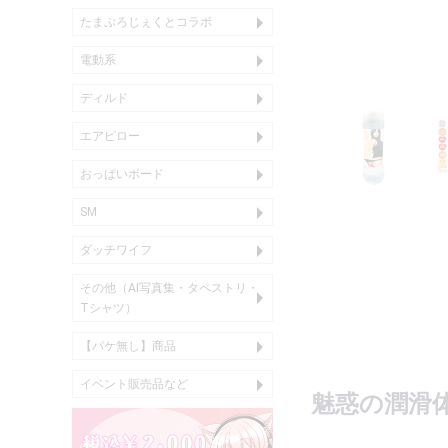
たまぷろじぇくとコラボ
アクリル商品
音声作品
オナホール
枕・カバー類
衣類
その他
電動系
バイブ
ローター
アナル
ディルド
エアピロー
インサートエアピロー
インサートエアピローDX
ボディーピロー
二股エアピロー
箱化エアピロー
インサートハグピロー
おっぱいボード
おっぱいボード、おっぱい
おっぱいボードカバー
SM
尿道用
貞操帯
乳首用
ダッチワイフ
エアドール
エンジェリックドール
その他（AI写真集・タペストリ・
AI写真集
タペストリ
Tシャツ
Tシャツ）
【パケ無し】商品
コスチューム
エアドール
オナホール
フレグランス
その他
アナルグッズ
イベント販売品など
TaneushiFarm
C107
C106
C103
コラボ
魅惑の潤滑