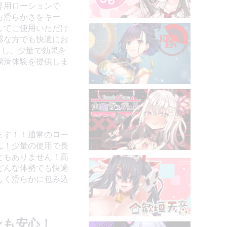
専用ローションで
も滑らかさをキー
してご使用いただけ
感な方でも快適にお
トし、少量で効果を
潤滑体験を提供しま
ます！！通常のロー
ん！少量の使用で長
ともありません！高
どんな体勢でも快適
しく滑らかに包み込
ンも安心！