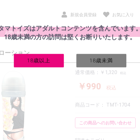
新規会員登録
お気に入り
タマトイズはアダルトコンテンツを含んでいます
お問い合わせ
18歳未満の方の訪問は堅くお断りいたします。
ローション
18歳以上
18歳未満
通常価格：￥1,320
税込
￥990
税込
非貫通
貫通
商品コード：
TMT-1704
この商品へのお問い合わせ
ルームウェア
スポーツ系衣装
インナー
その他