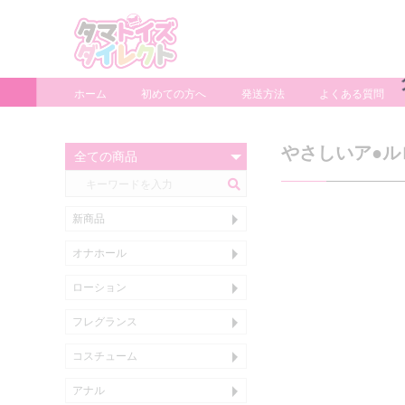
ホーム
初めての方へ
発送方法
よくある質問
やさしいア●ル
新商品
オナホール
ぬいホール
タマプレミアム
小型、使い捨て、カップホール
スタンダード
大型ホール
電動ホール
たまぷろ
ローション
～599ml
600ml
1000ml～
アナル用
洗い不要
色・匂い付き
フレグランス
コスチューム
おとこの娘衣装
メンズショーツ
パンツ
アナル