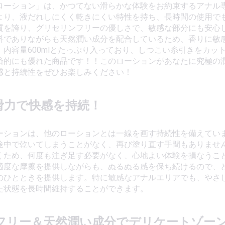
ローション」は、かつてない滑らかな体験をお約束するアナル
より、液だれしにくく乾きにくい特性を持ち、長時間の使用で
質を誇り、グリセリンフリーの優しさで、敏感な部分にも安心
料でありながらも天然潤い成分を配合しているため、香りに敏
。内容量600mlとたっぷり入っており、しつこい糸引きをカッ
済的にも優れた商品です！！このローションがあなたに究極の
感と持続性をぜひお楽しみください！
滑力で快感を持続！
ーションは、他のローションとは一線を画す持続性を備えてい
途中で乾いてしまうことがなく、再び塗り直す手間もありませ
くため、何度も注ぎ足す必要がなく、心地よい体験を損なうこ
適度な摩擦を提供しながらも、ぬるぬる感を保ち続けるので、
のひとときを提供します。特に敏感なアナルエリアでも、やさ
た状態を長時間維持することができます。
フリー＆天然潤い成分でデリケートゾー