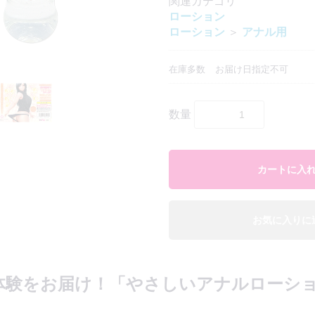
関連カテゴリ
ローション
ローション
＞
アナル用
在庫多数
お届け日指定不可
エアピロー本体
エアピロー用カバー
エアピローDX本体
エアピローDX用カバー
ボディーピロー本体
ボディーピロー用カバー
二股ピロー本体
二股ピロー用カバー
ハグピロー本体
ハグピローカバー
数量
カートに入
お気に入りに
【おとこの娘】ルームウェア
【おとこの娘】スポーツ系衣装
【おとこの娘】インナー
【おとこの娘】タイツ・ソックス
体験をお届け！「やさしいアナルローシ