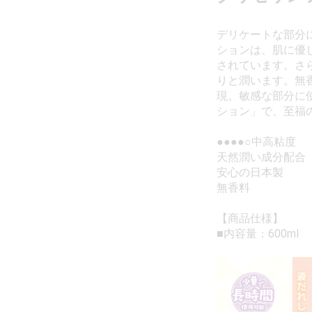
デリケートな部分
ションは、肌に優
されています。さ
りと潤います。無
現。敏感な部分に
ション」で、至福
●●●●○中高粘度
天然潤い成分配合
安心の日本製
無香料
【商品仕様】
■内容量：600ml