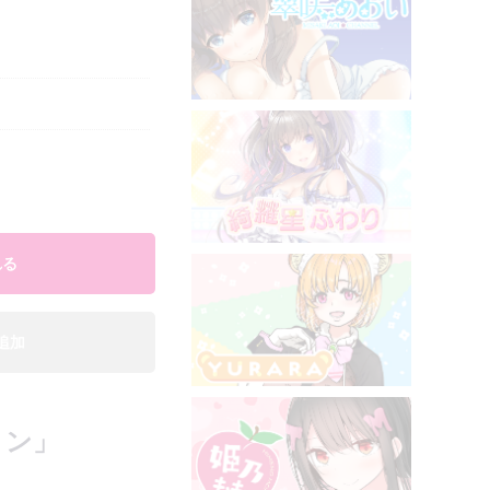
れる
追加
ョン」