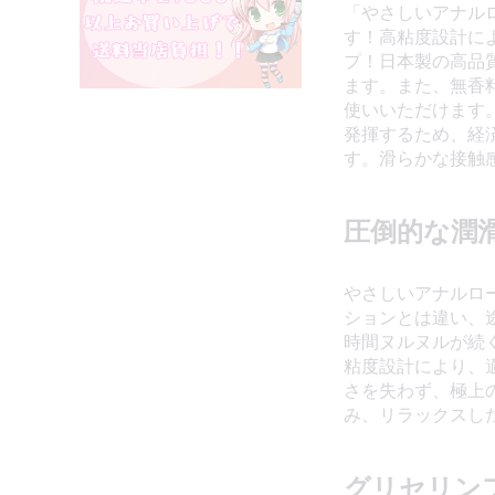
「やさしいアナル
す！高粘度設計に
プ！日本製の高品
ます。また、無香
使いいただけます
発揮するため、経
す。滑らかな接触
圧倒的な潤
やさしいアナルロ
ションとは違い、
時間ヌルヌルが続
粘度設計により、
さを失わず、極上
み、リラックスし
グリセリン