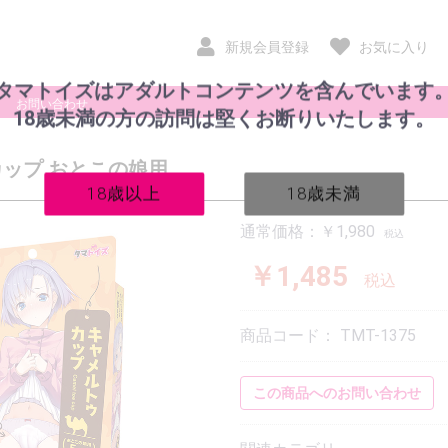
新規会員登録
お気に入り
タマトイズはアダルトコンテンツを含んでいます
お問い合わせ
18歳未満の方の訪問は堅くお断りいたします。
ップ おとこの娘用
18歳以上
18歳未満
通常価格：￥1,980
税込
￥1,485
税込
非貫通
貫通
商品コード：
TMT-1375
この商品へのお問い合わせ
ルームウェア
スポーツ系衣装
インナー
その他