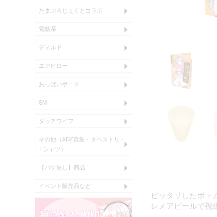
たまぷろじぇくとコラボ
アクリル商品
音声作品
オナホール
枕・カバー類
衣類
その他
電動系
バイブ
ローター
アナル
ディルド
エアピロー
インサートエアピロー
インサートエアピローDX
ボディーピロー
二股エアピロー
箱化エアピロー
インサートハグピロー
おっぱいボード
おっぱいボード、おっぱい
おっぱいボードカバー
SM
尿道用
貞操帯
乳首用
ダッチワイフ
エアドール
エンジェリックドール
その他（AI写真集・タペストリ・
AI写真集
タペストリ
Tシャツ
Tシャツ）
【パケ無し】商品
コスチューム
エアドール
オナホール
フレグランス
その他
アナルグッズ
イベント販売品など
TaneushiFarm
C107
C106
C103
コラボ
ピッタリしたボト
レメアピールで視