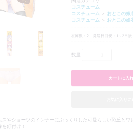
関連カテゴリ
コスチューム
コスチューム
＞
おとこの娘
コスチューム
＞
おとこの娘
在庫数：2
発送日目安：1～2日後
エアピロー本体
エアピロー用カバー
エアピローDX本体
エアピローDX用カバー
ボディーピロー本体
ボディーピロー用カバー
二股ピロー本体
二股ピロー用カバー
ハグピロー本体
ハグピローカバー
数量
カートに入
お気に入りに
【おとこの娘】ルームウェア
【おとこの娘】スポーツ系衣装
【おとこの娘】インナー
【おとこの娘】タイツ・ソックス
ムスやショーツのインナーにぷっくりした可愛らしい恥丘とワ
線を釘付け！