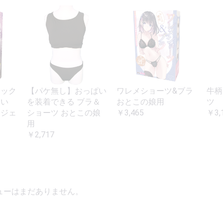
セック
【パケ無し】おっぱい
ワレメショーツ&ブラ
牛柄
ちい
を装着できる ブラ＆
おとこの娘用
ツ 
ンジェ
ショーツ おとこの娘
￥3,465
￥3,
用
￥2,717
ューはまだありません。