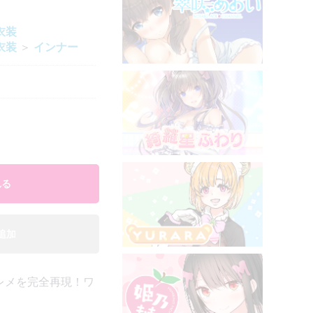
衣装
衣装
＞
インナー
れる
追加
レメを完全再現！ワ