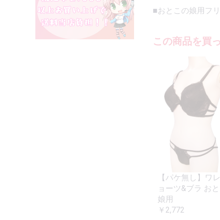
■おとこの娘用フ
この商品を買
【パケ無し】ワ
ョーツ&ブラ お
娘用
￥2,772