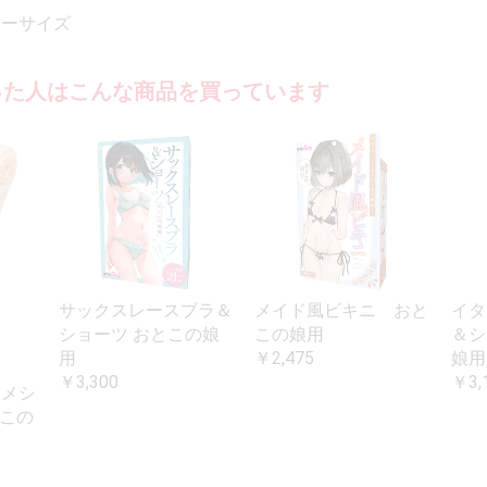
リーサイズ
った人はこんな商品を買っています
サックスレースブラ＆
メイド風ビキニ おと
イタ
ショーツ おとこの娘
この娘用
＆シ
用
￥2,475
娘用
￥3,300
￥3,
レメシ
とこの