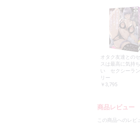
オタク友達との
スは最高に気持
い セクシーラ
リー
￥3,795
商品レビュー
この商品へのレビ