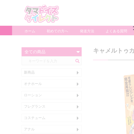
ホーム
初めての方へ
発送方法
よくある質問
キャメルトゥカ
新商品
オナホール
ぬいホール
タマプレミアム
小型、使い捨て、カップホール
スタンダード
大型ホール
電動ホール
たまぷろ
ローション
～599ml
600ml
1000ml～
アナル用
洗い不要
色・匂い付き
フレグランス
コスチューム
おとこの娘衣装
メンズショーツ
パンツ
アナル