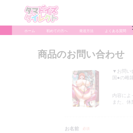
ホーム
初めての方へ
発送方法
よくある質問
商品のお問い合わせ
▼お問い
国●の雌隷
内容によ
また、休
お名前
必須