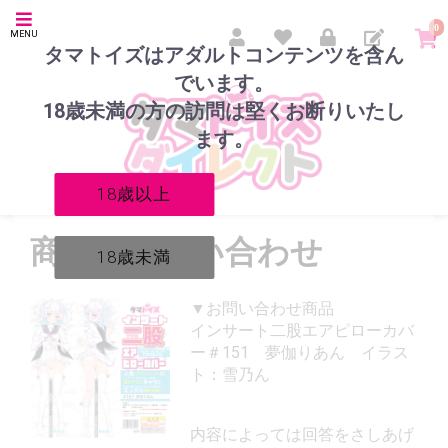
0
MENU
タマトイズはアダルトコンテンツを含ん
でいます。
18歳未満の方の訪問は堅くお断りいたし
ます。
18歳以上
商品のお問い合わせ
18歳未満
▼お問い合わせ商品
インサート二股エアピローカバ
ー＃151 夢伽りあん イラス
ト：雪乃ん
内容によっては回答をさしあげ