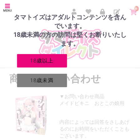
0
MENU
タマトイズはアダルトコンテンツを含ん
でいます。
18歳未満の方の訪問は堅くお断りいたし
ます。
18歳以上
商品のお問い合わせ
18歳未満
▼お問い合わせ商品
メイドビキニ おとこの娘用
内容によっては回答をさしあげ
るのにお時間をいただくことも
ございます。